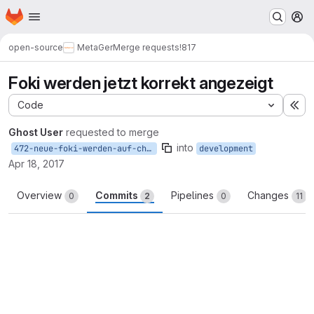
Homepage
Skip to main content
M
open-source
MetaGer
Merge requests
!817
Foki werden jetzt korrekt angezeigt
Code
Ex
Ghost User
requested to merge
into
472-neue-foki-werden-auf-chrome-falsch-dargestellt
development
Apr 18, 2017
Overview
Commits
Pipelines
Changes
0
2
0
11