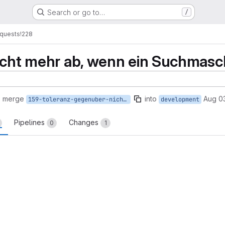
Search or go to…
/
quests
!228
icht mehr ab, wenn ein Suchmaschi
o merge
into
Aug 03
159-toleranz-gegenuber-nicht-implementierten-suchmaschinen
development
Pipelines
Changes
0
1