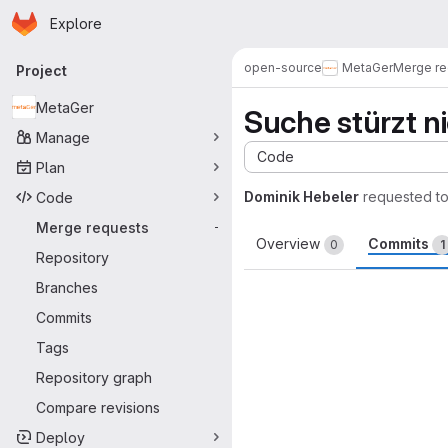
Homepage
Skip to main content
Explore
Primary navigation
open-source
MetaGer
Merge re
Project
MetaGer
Suche stürzt n
Manage
Code
Plan
Dominik Hebeler
requested t
Code
Merge requests
-
Overview
Commits
0
1
Repository
Branches
Commits
Tags
Repository graph
Compare revisions
Deploy