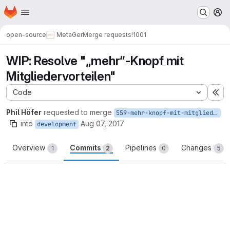
Homepage
Skip to main content
M
open-source
MetaGer
Merge requests
!1001
WIP: Resolve "„mehr“-Knopf mit
Mitgliedervorteilen"
Code
Ex
Phil Höfer
requested to merge
559-mehr-knopf-mit-mitgliedervorteilen
into
Aug 07, 2017
development
Overview
Commits
Pipelines
Changes
1
2
0
5