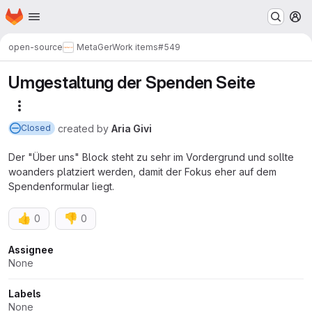
Homepage
Skip to main content
M
open-source
MetaGer
Work items
#549
Umgestaltung der Spenden Seite
More actions
created
by
Aria Givi
Closed
Der "Über uns" Block steht zu sehr im Vordergrund und sollte
woanders platziert werden, damit der Fokus eher auf dem
Spendenformular liegt.
👍
👎
0
0
Attributes
Assignee
None
Labels
None